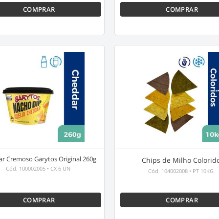
COMPRAR
COMPRAR
r Cremoso Garytos Original 260g
Chips de Milho Colorid
Cód.
100002005
•
CX 6 UN
Cód.
104002008
•
PT 10KG
COMPRAR
COMPRAR