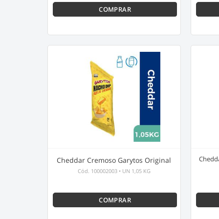
COMPRAR
Chedda
Cheddar Cremoso Garytos Original
Cód.
100002003
•
UN 1,05 KG
COMPRAR