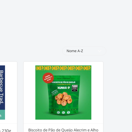
expand_more
Nome A-Z
Biscoito de Pão de Queijo Alecrim e Alho
a 230g