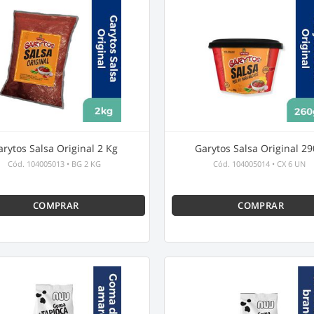
arytos Salsa Original 2 Kg
Garytos Salsa Original 2
Cód.
104005013
•
BG 2 KG
Cód.
104005014
•
CX 6 UN
COMPRAR
COMPRAR