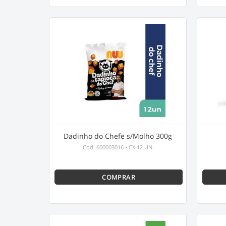
Dadinho do Chefe s/Molho 300g
Cód.
600003016
•
CX 12 UN
COMPRAR