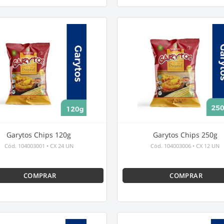
Garytos Chips 120g
Garytos Chips 250g
Cód.
104003001
•
CX 24 UN
Cód.
104003006
•
CX 12 UN
COMPRAR
COMPRAR