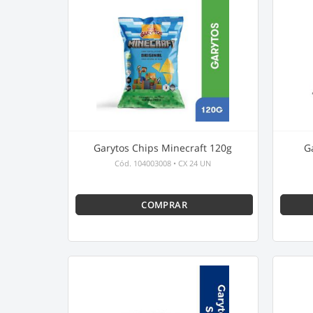
Garytos Chips Minecraft 120g
G
Cód.
104003008
•
CX 24 UN
COMPRAR