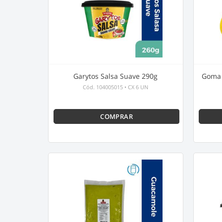
Garytos Salsa Suave 290g
Goma 
Cód.
104005015
•
CX 6 UN
COMPRAR