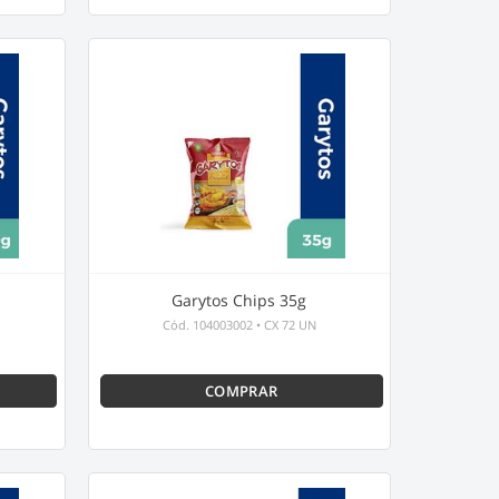
Garytos Chips 35g
Cód.
104003002
•
CX 72 UN
COMPRAR