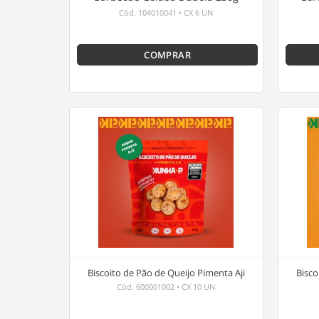
Cód.
104010041
•
CX 6 UN
COMPRAR
Biscoito de Pão de Queijo Pimenta Aji
Bisco
Cód.
600001002
•
CX 10 UN