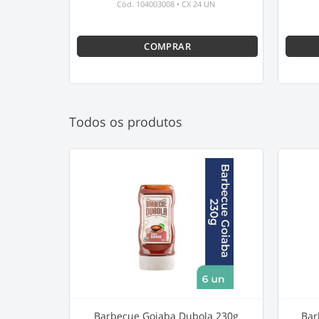
Cód.
104003008
•
CX 24 UN
COMPRAR
Todos os produtos
Barbecue Goiaba Dubola 230g
Bar