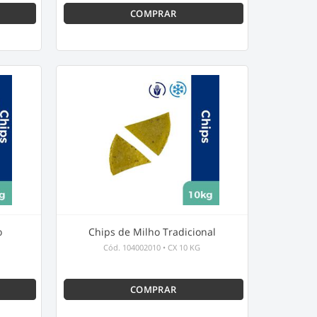
COMPRAR
o
Chips de Milho Tradicional
Cód.
104002010
•
CX 10 KG
COMPRAR