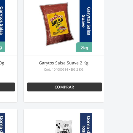
90g
Garytos Salsa Suave 2 Kg
Cód.
104000514
•
BG 2 KG
COMPRAR