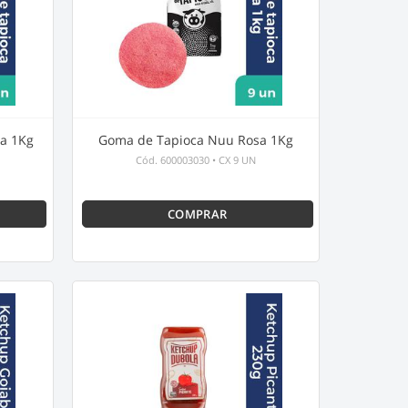
a 1Kg
Goma de Tapioca Nuu Rosa 1Kg
Cód.
600003030
•
CX 9 UN
COMPRAR