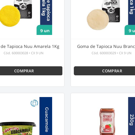
de Tapioca Nuu Amarela 1Kg
Goma de Tapioca Nuu Branc
Cód.
600003028
•
CX 9 UN
Cód.
600003029
•
CX 9 UN
COMPRAR
COMPRAR