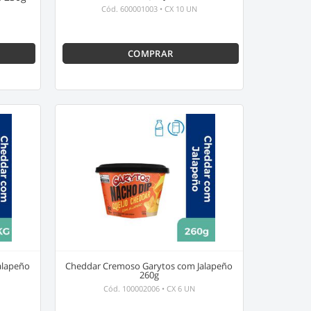
Cód.
600001003
•
CX 10 UN
COMPRAR
alapeño
Cheddar Cremoso Garytos com Jalapeño
260g
Cód.
100002006
•
CX 6 UN