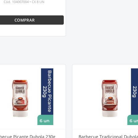
Cód.
104007004
•
CX 8 UN
COMPRAR
becue Picante Dubola 230g
Barbecue Tradicional Dubol